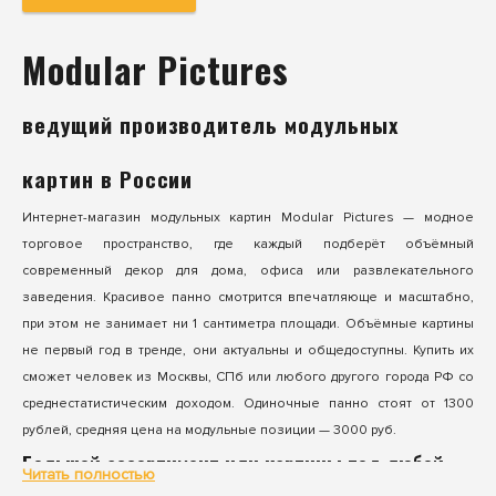
Modular Pictures
ведущий производитель модульных
картин в России
Интернет-магазин модульных картин Modular Pictures — модное
торговое пространство, где каждый подберёт объёмный
современный декор для дома, офиса или развлекательного
заведения. Красивое панно смотрится впечатляюще и масштабно,
при этом не занимает ни 1 сантиметра площади. Объёмные картины
не первый год в тренде, они актуальны и общедоступны. Купить их
сможет человек из Москвы, СПб или любого другого города РФ со
среднестатистическим доходом. Одиночные панно стоят от 1300
рублей, средняя цена на модульные позиции — 3000 руб.
Большой ассортимент или картины под любой
Читать полностью
интерьер